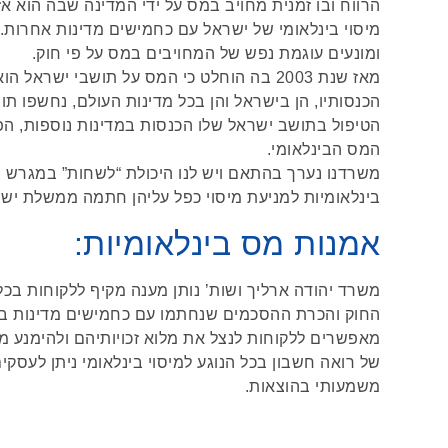
הרווח ובו זמנית מחויב במס על ידי המדינה שבה הוא אז
מיסוי בינלאומי של ישראל עם כחמישים מדינות אחרות. 
ומונעים עוגמת נפש של המחויבים במס על פי חוק.
מאז שנת 2003 בה הוחלט כי המס על תושבי ישר
הכנסותיו, הן בישראל והן בכל מדינות העולם, נחשפו ת
הטיפול בתושב ישראל שלו הכנסות במדינות נוספות, הפ
המס הבינלאומי.
משרדנו נערך בהתאם ויש לנו היכולת “לשחות” במגרש ה
בינלאומיות למניעת מיסוי כפל עליהן חתמה ממשלת ישר
אמנות מס בינלאומיות:
משרד יהודה ארליך ושות’ נותן מענה מקיף ללקוחות בכל
החוק והכרת ההסכמים שנחתמו עם כחמישים מדינות בע
מאפשרים ללקוחות לנצל את מלוא זכויותיהם ולהימנע מתש
של רואה חשבון בכל הנוגע למיסוי בינלאומי ניתן לעסק
משמעותי בהוצאות.