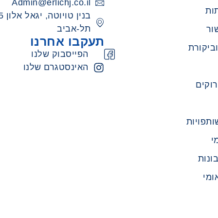
Admin@erlichj.co.il
ות
תל-אביב
ור
תעקבו אחרנו
ביקורת
הפייסבוק שלנו
האינסטגרם שלנו
רוקים
ותפויות
י
ונות
ומי