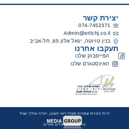
יצירת קשר
074-7452371
Admin@erlichj.co.il
בנין טויוטה, יגאל אלון 65, תל-אביב
תעקבו אחרנו
הפייסבוק שלנו
האינסטגרם שלנו
© כל הזכויות שמורות משרד רואי חשבון, יהודה ארליך ושות'
קידום אורגני
|
קידום אתרים