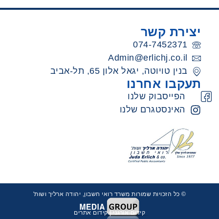
יצירת קשר
074-7452371
Admin@erlichj.co.il
בנין טויוטה, יגאל אלון 65, תל-אביב
תעקבו אחרנו
הפייסבוק שלנו
האינסטגרם שלנו
© כל הזכויות שמורות משרד רואי חשבון, יהודה ארליך ושות'
קידום אורגני
|
קידום אתרים