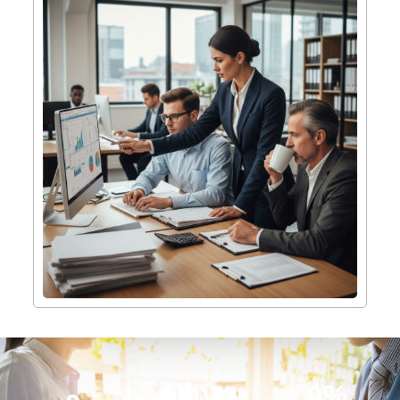
%
0
מעל 
0